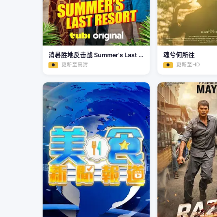
消暑胜地反击战 Summer's Last Resort
魂兮何所往
更新至高清
更新至HD
●
●