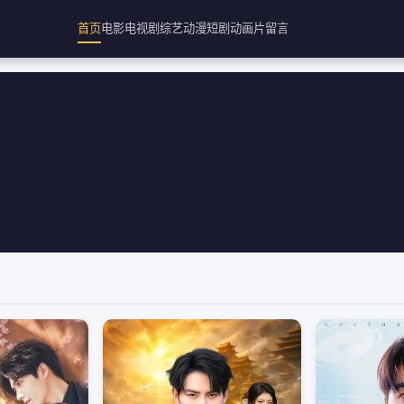
首页
电影
电视剧
综艺
动漫
短剧
动画片
留言