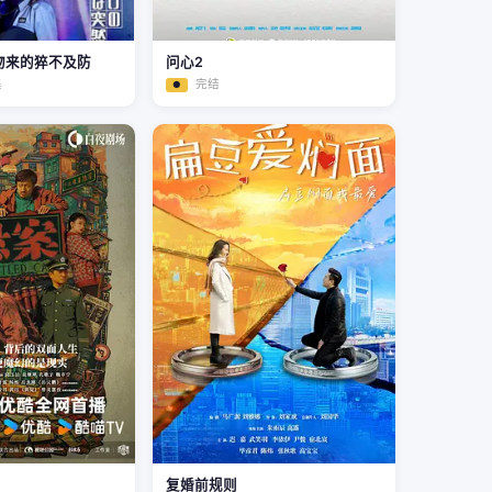
吻来的猝不及防
问心2
集
完结
●
复婚前规则