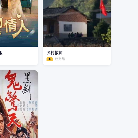
版
乡村教师
已完结
●