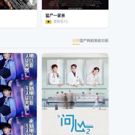
猛尸一家亲
更新至TC
●
全部
国产
韩剧
美剧
日剧