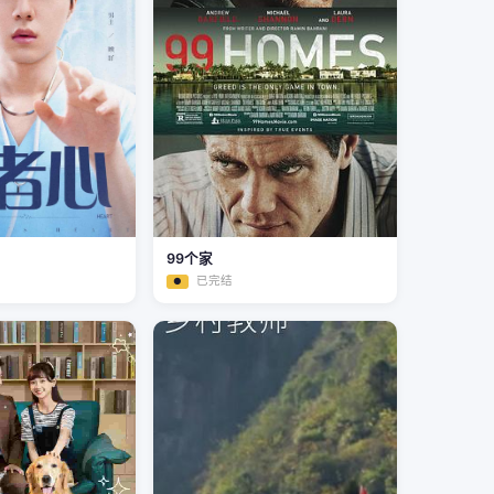
99个家
已完结
●