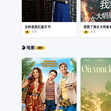
关岭苗医红崖天书
我救了美女大明星
完结
完结
●
●
🎬 电影
最新