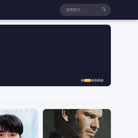
🔍
神墓
更新至第