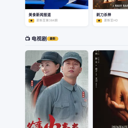
美食新闻报道
剃刀杀神
更新至第384期
更新至HD
●
●
📺 电视剧
最新